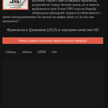
расплате. Рядом с ним оставалась Франческа,
разделяя не только личную жизнь, но и тяжесть
выбранного пути. В мае 1992 года их борьба
обернулась трагедией: супруги погибли вместе с
тремя телохранителями. Но смогла ли мафия убить то, за что они
сражались?
Франческа и Джованни (2025) в хорошем качестве HD
Новые серии и качество ищите во всех плеерах!
Collaps
alloha
HDVB
cdn