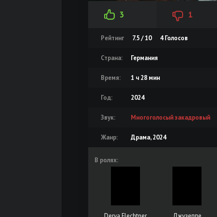
3
1
Рейтинг
7.5 / 10
4
Голосов
Страна:
Германия
Время:
1 ч 28 мин
Год:
2024
Звук:
Многоголосый закадровый
Жанр:
Драма, 2024
В ролях:
Derya Flechtner
Джузеппе