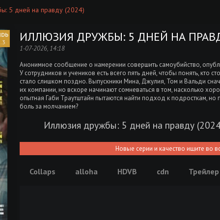
ы: 5 дней на правду (2024)
ИЛЛЮЗИЯ ДРУЖБЫ: 5 ДНЕЙ НА ПРАВД
.3
1-07-2026, 14:18
Анонимное сообщение о намерении совершить самоубийство, опубли
У сотрудников и учеников есть всего пять дней, чтобы понять, кто ст
стало слишком поздно. Выпускники Мина, Джулия, Том и Вальди снача
их компании, но вскоре начинают сомневаться в том, насколько хоро
опытная Габи Траутштайн пытаются найти подход к подросткам, но п
боль за молчанием?
Иллюзия дружбы: 5 дней на правду (2024
Новые серии и качество ищите во в
Collaps
alloha
HDVB
cdn
Трейлер