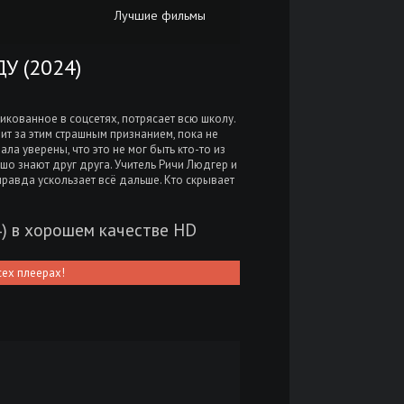
Лучшие фильмы
У (2024)
кованное в соцсетях, потрясает всю школу.
оит за этим страшным признанием, пока не
ла уверены, что это не мог быть кто-то из
шо знают друг друга. Учитель Ричи Людгер и
равда ускользает всё дальше. Кто скрывает
) в хорошем качестве HD
сех плеерах!