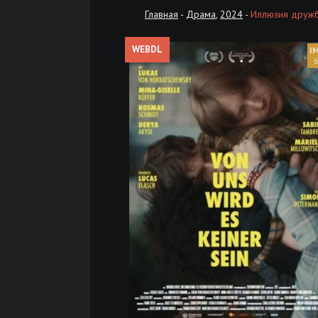
Главная
-
Драма
,
2024
-
Иллюзия дружб
WEBDL
6