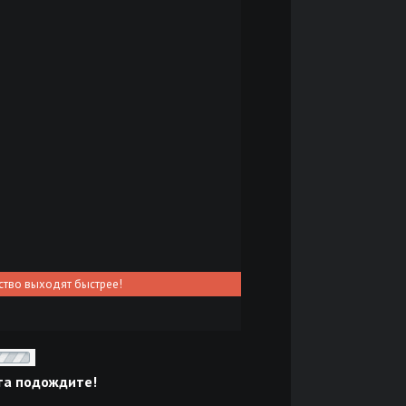
ство выходят быстрее!
та подождите!