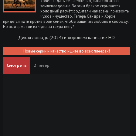
хочет выдать её за Рохелио, сына богатого
землевладельца. За этим браком скрывается
холодный расчёт: родители намерены присвоить
чужое имущество. Теперь Сандре и Хорхе
придётся идти против воли семьи, чтобы защитить любовь и свободу.
Но выдержат ли их чувства такую цену?
Дикая лошадь (2024) в хорошем качестве HD
Новые серии и качество ищите во всех плеерах!
Смотреть
2 плеер