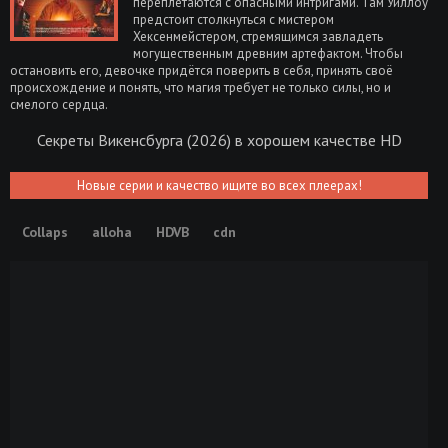
переплетаются с опасными интригами. Там Уиллоу
предстоит столкнуться с мистером
Хексенмейстером, стремящимся завладеть
могущественным древним артефактом. Чтобы
остановить его, девочке придётся поверить в себя, принять своё
происхождение и понять, что магия требует не только силы, но и
смелого сердца.
Секреты Викенсбурга (2026) в хорошем качестве HD
Новые серии и качество ищите во всех плеерах!
Collaps
alloha
HDVB
cdn