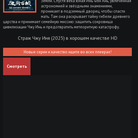
Земли. Спустя века юная Инь Фэн Ань, увлечённая
астрономией и звёздными знамениями,
проникает в подземный дворец, чтобы спасти
мать. Там она раскрывает тайну гибели древнего
царства и принимает семейную миссию: защитить сокровища
цивилизации Чжу Инь и предотвратить метеоритную катастрофу.
Страж Чжу Иня (2025) в хорошем качестве HD
Новые серии и качество ищите во всех плеерах!
Смотреть