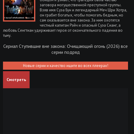
заговора могущественной преступной группы.
Взяв имя Суэа Бун и легендарный Меч Шри Хотра,
он грабит богатых, чтобы помогать бедным, но
сам оказывается вне закона. За ним охотятся
честный капитан Рэйч и опасный Суэа Сианг, а
любовь Сенгтиан удерживает героя от окончательного падения во
тьму.
Сериал Ступившие вне закона: Очищающий огонь (2026) все
серии подряд
Новые серии и качество ищите во всех плеерах!
Смотреть