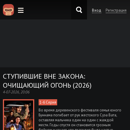
Вход
Регистрация
KinoKong.es
СТУПИВШИЕ ВНЕ ЗАКОНА:
ОЧИЩАЮЩИЙ ОГОНЬ (2026)
4-07-2026, 20:06
1-6 Серия
Во время деревенского фестиваля семья юного
Буннама погибает от рук жестокого Суэа Вата,
оставляя мальчика один на один с жаждой
мести. Годы спустя он становится грозным
бойцом и узнает, что трагедия была частью