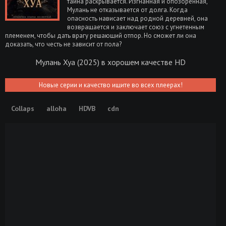
тайна раскрывается. Изгнанная и опозоренная,
Мулань не отказывается от долга. Когда
опасность нависает над родной деревней, она
возвращается и заключает союз с угнетенным
племенем, чтобы дать врагу решающий отпор. Но сможет ли она
доказать, что честь не зависит от пола?
Мулань Хуа (2025) в хорошем качестве HD
Новые серии и качество ищите во всех плеерах!
Collaps
alloha
HDVB
cdn