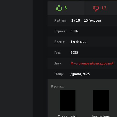
3
12
Рейтинг
2 / 10
15
Голосов
Страна:
США
Время:
1 ч 46 мин
Год:
2025
Звук:
Многоголосый закадровый
Жанр:
Драма, 2025
В ролях:
Уонда Сайкс
Бентли Грин