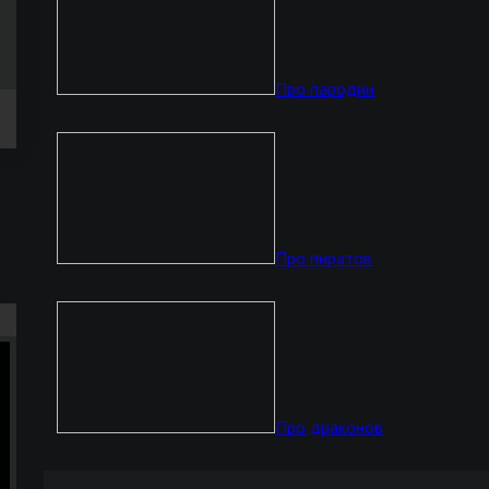
Про пародии
Про пиратов
Про драконов