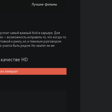
Лучшие фильмы
дстоит самый важный бой в карьере. Для
ее — возможность исправить то, что когда-то
товкой к рингу, но и тяжелым разговором
о учатся быть рядом. Но хватит ли им
 качестве HD
сех плеерах!