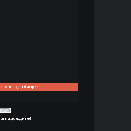
ство выходят быстрее!
та подождите!