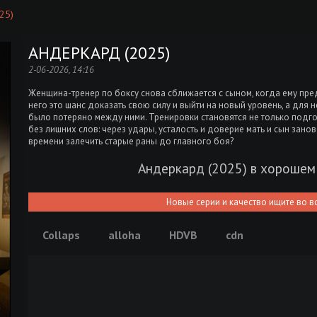
25)
АНДЕРКАРД (2025)
2-06-2026, 14:16
Женщина-тренер по боксу снова сближается с сыном, когда ему пре
него это шанс доказать свою силу и выйти на новый уровень, а для н
было потеряно между ними. Тренировки становятся не только подго
без лишних слов: через удары, усталость и доверие мать и сын занов
времени залечить старые раны до главного боя?
Андеркард (2025) в хорошем
Новые серии и качество ищите во в
Collaps
alloha
HDVB
cdn