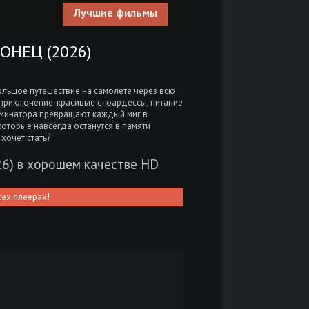
Лучшие фильмы
ОНЕЦ (2026)
льшое путешествие на самолете через всю
е приключение: красивые стюардессы, питание
юминатора превращают каждый миг в
оторые навсегда останутся в памяти
хочет стать?
26) в хорошем качестве HD
сех плеерах!