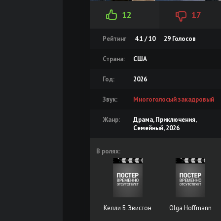
12
17
Рейтинг
4.1 / 10
29
Голосов
Страна:
США
Год:
2026
Звук:
Многоголосый закадровый
Жанр:
Драма, Приключения,
Семейный, 2026
В ролях:
Келли Б. Эвистон
Olga Hoffmann