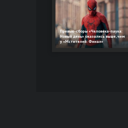
Превью-сборы «Человека-паука:
Новый день» оказались выше, чем
у «Мстителей: Финал»