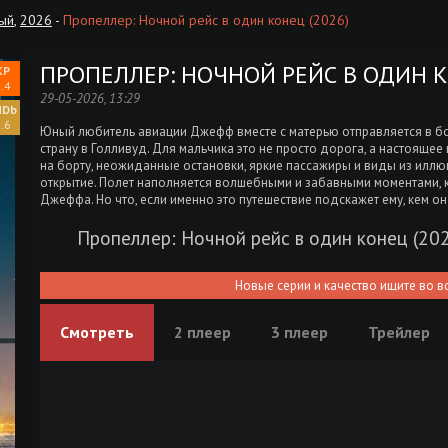
ый
,
2026
-
Пропеллер: Ночной рейс в один конец (2026)
ПРОПЕЛЛЕР: НОЧНОЙ РЕЙС В ОДИН К
.4
29-05-2026, 13:29
.6
Юный любитель авиации Джефф вместе с матерью отправляется в бо
страну в Голливуд. Для мальчика это не просто дорога, а настояще
на борту, неожиданные остановки, яркие пассажиры и виды из илл
открытие. Полет наполняется волшебными и забавными моментами, к
Джеффа. Но что, если именно это путешествие подскажет ему, кем он 
Пропеллер: Ночной рейс в один конец (20
Новые серии и качество ищите во в
Смотреть
2 плеер
3 плеер
Трейлер