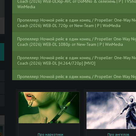
Coach (2026) WEB-DLRip-AVC от DoMiNo & селезень | P | TVSho
WinMedia
Пропеллер: Ночной рейс в один конец / Propeller: One-Way Ni
Coach (2026) WEB-DL 720p от New-Team | P | WinMedia
Пропеллер: Ночной рейс в один конец / Propeller One-Way Ni
Coach (2026) WEB-DL 1080p от New-Team | P | WinMedia
Пропеллер: Ночной рейс в один конец / Propeller: One-Way Ni
Coach (2026) WEB-DL [H.264/720p] [MVO]
Пропеллер: Ночной рейс в один конец / Propeller One-Way Ni
Coach (2026) WEB-DL [H.264/1080p] [MVO]
Пропеллер: Ночной рейс в один конец / Propeller One-Way Ni
Coach (2026) WEB-DLRip [H.264] [MVO]
Пропеллер: Ночной рейс в один конец / Propeller One-Way Ni
Coach (2026) WEB-DL [H.265/2160p] [4K, SDR, 10-bit] [MVO]
Пропеллер: Ночной рейс в один конец / Propeller One-Way Ni
Про наркотики
Про ангелов