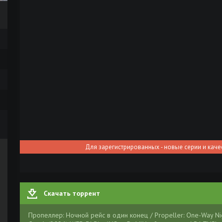
Для зарегистрированных - новые серии и каче
Скачать торрент
Пропеллер: Ночной рейс в один конец / Propeller: One-Way Ni